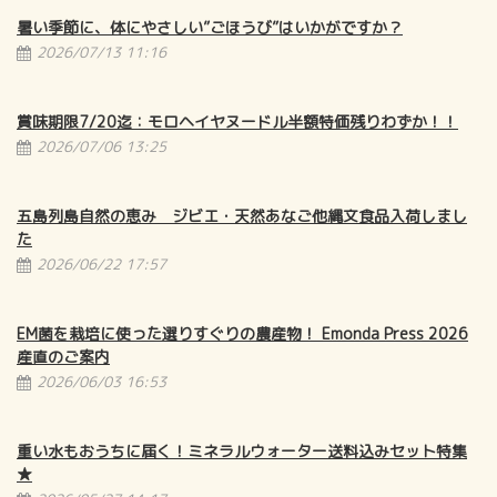
暑い季節に、体にやさしい”ごほうび”はいかがですか？
2026/07/13 11:16
賞味期限7/20迄：モロヘイヤヌードル半額特価残りわずか！！
2026/07/06 13:25
五島列島自然の恵み ジビエ・天然あなご他縄文食品入荷しまし
た
2026/06/22 17:57
EM菌を栽培に使った選りすぐりの農産物！ Emonda Press 2026
産直のご案内
2026/06/03 16:53
重い水もおうちに届く！ミネラルウォーター送料込みセット特集
★