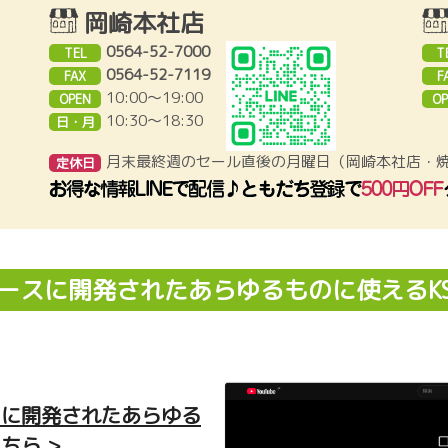
岡崎本社店
0564-52-7000
TEL
T
0564-52-7119
FAX
F
10:00～19:00
OPEN
OP
10:30〜18:30
日・月
月末最終週のセール直後の月曜日（岡崎本社店・
定休日
ベースに開発されたあらゆるものに使えるK
スに開発されたあらゆる
ちら >