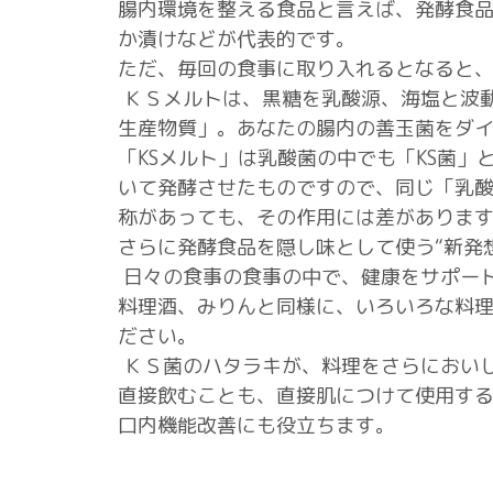
腸内環境を整える食品と言えば、発酵食
か漬けなどが代表的です。
ただ、毎回の食事に取り入れるとなると
ＫＳメルトは、黒糖を乳酸源、海塩と波
生産物質」。あなたの腸内の善玉菌をダ
「KSメルト」は乳酸菌の中でも「KS菌」
いて発酵させたものですので、同じ「乳
称があっても、その作用には差がありま
さらに発酵食品を隠し味として使う“新発
日々の食事の食事の中で、健康をサポー
料理酒、みりんと同様に、いろいろな料
ださい。
ＫＳ菌のハタラキが、料理をさらにおいし
直接飲むことも、直接肌につけて使用す
口内機能改善にも役立ちます。