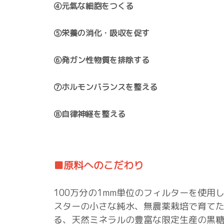
④元氣な細胞をつくる
⑤栄養の消化・吸収を促す
⑥発ガン性物質を排除する
⑦ホルモンバランスを整える
⑧自律神経を整える
■原料へのこだわり
100万分の1mm単位のフィルターを使用
スターの小さな純水、無農薬栽培で育て
る、天然ミネラルの豊富な限定生産の黒