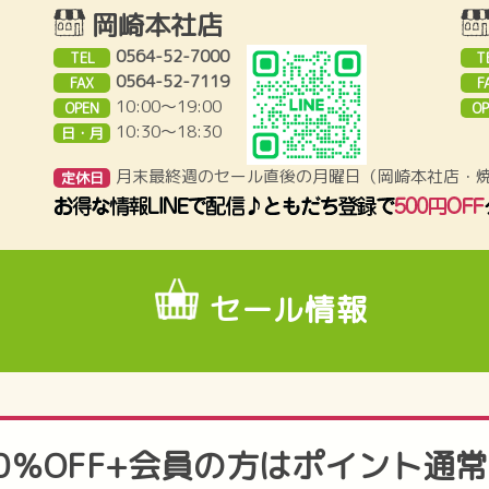
岡崎本社店
0564-52-7000
TEL
T
0564-52-7119
FAX
F
10:00～19:00
OPEN
OP
10:30〜18:30
日・月
月末最終週のセール直後の月曜日（岡崎本社店・
定休日
セール情報
0％OFF+会員の方はポイント通